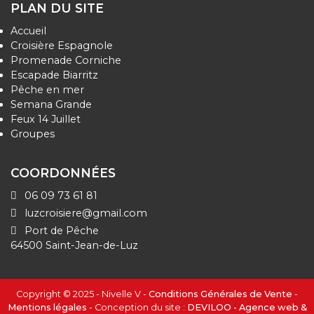
PLAN DU SITE
Accueil
Croisière Espagnole
Promenade Corniche
Escapade Biarritz
Pêche en mer
Semana Grande
Feux 14 Juillet
Groupes
COORDONNÉES
06 09 73 61 81
luzcroisiere@gmail.com
Port de Pêche
64500 Saint-Jean-de-Luz
Copyright © 2025 - Nivelle V -
Conditions Générales de Vente
-
Mentions légales
- Conception du site :
DEVILOO - Agence web &